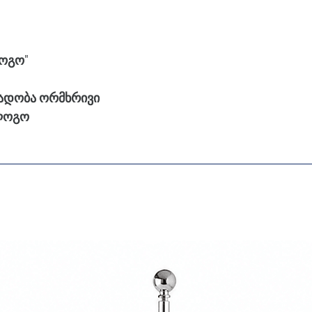
შესავსებად
სრული კომპლექტი 
ოგო"
ადობა ორმხრივი
 ლოგო