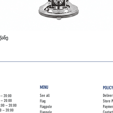
ქანე
MENU
POLIC
See all
Deliver
 – 20:00
 – 20:00
Flag
Store P
:00 – 20:00
Flagpole
Paymen
00 – 20:00
Flagpole
Contac