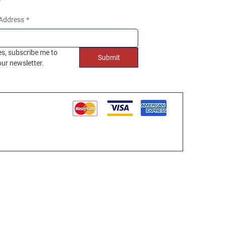
 Address
*
es, subscribe me to 
Submit
our newsletter.
Flags